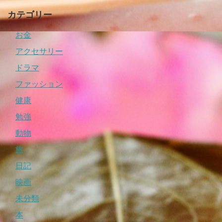
カテゴリー
お金
アクセサリー
ドラマ
ファッション
健康
勉強
動物
旅
日記
映画
未分類
本