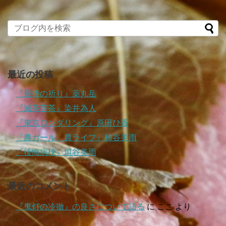
最近の投稿
『最後の祈り』薬丸岳
『滅茶苦茶』染井為人
『東京ロンダリング』原田ひ香
『農ガール、農ライフ』柿谷美雨
『後悔病棟』垣谷美雨
最近のコメント
『鬼灯の冷徹』の良さについて語る
に
ここ
より