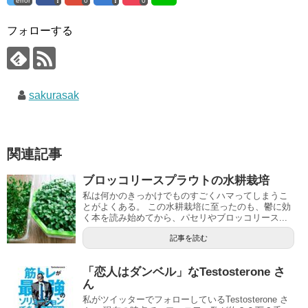
error
0
0
フォローする
sakurasak
関連記事
ブロッコリースプラウトの水耕栽培
私は何かのきっかけでものすごくハマってしまうこ
とがよくある。 この水耕栽培に至ったのも、鬱に効
く本を読み始めてから、パセリやブロッコリース...
記事を読む
「恋人はダンベル」なTestosterone さ
ん
私がツイッターでフォローしているTestosterone さ