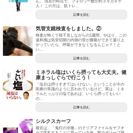
ん。 現在の時点で、フォロワー数が約３９万６千
人！ この方は、筋トレ...
記事を読む
気管支鏡検査をしました。②
検査が怖くて様子見しながらの1週間、やはり、この
違和感は気管切開の内側の管が腫瘍ができて盛り上
がっていたら、呼吸ができなくなるんじゃ？！と
い...
記事を読む
ミネラル塩はいくら摂っても大丈夫。健
康まっしぐらで行こう！
「塩分は摂りすぎてはいけない」ということが今の
医療の常識のように言われているけど、実は、ミネ
ラルたっぷりの塩であれば、いくら摂ってもいい
の...
記事を読む
シルクスカーフ
最近は、「鬼灯の冷徹」のクリアファイルをヤフオ
クで落札することに凝っている中、喉のポリープ発