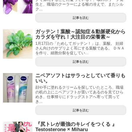
生と、職場のクーラーによる喉の冷えで、またシル
ク...
記事を読む
ガッテン！葉酸～認知症＆動脈硬化から
カラダを守れ！大注目の栄養素～
1月17日の「ためしてガッテン！」は、葉酸。 妊婦
さん向けのサプリよく耳にする葉酸である。 ＤＮＡ
を作り、細胞分裂を促してい...
記事を読む
ニベアソフトはサラっとしていて香りも
いい。
顔や手に塗れるクリームを探していたところ、職場
の机の上にニベアソフトが置いてあるのを見てひら
めき、仕事帰りにドラッグストアへ寄って買って
き...
記事を読む
『尻トレが最強のキレイをつくる 』‎
Testosterone × Miharu