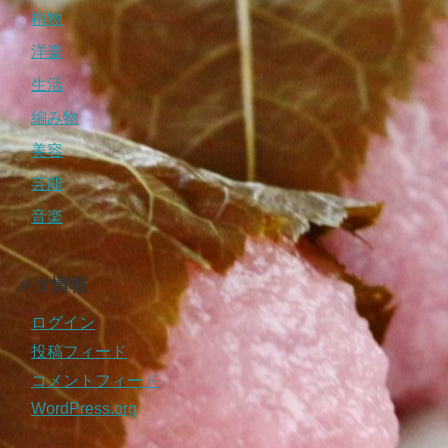
植物
洋楽
生活
編み物
美容
芸能
音楽
メタ情報
ログイン
投稿フィード
コメントフィード
WordPress.org