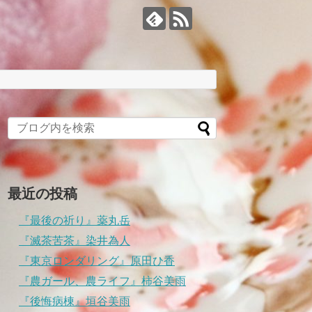
最近の投稿
『最後の祈り』薬丸岳
『滅茶苦茶』染井為人
『東京ロンダリング』原田ひ香
『農ガール、農ライフ』柿谷美雨
『後悔病棟』垣谷美雨