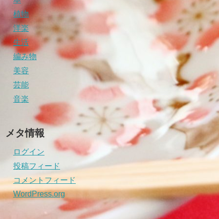
植物
洋楽
生活
編み物
美容
芸能
音楽
メタ情報
ログイン
投稿フィード
コメントフィード
WordPress.org