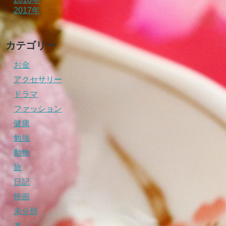
2017年
カテゴリー
お金
アクセサリー
ドラマ
ファッション
健康
勉強
動物
旅
日記
映画
未分類
本