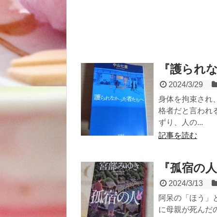
『護られ
2024/3/29
身体を拘束され
格者だと言われ
ずり、人の...
記事を読む
『孤宿の
2024/3/13
阿呆の「ほう」
に母親が死んだ