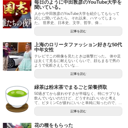
毎日のように中田敦彦のYouTube大学を
聞いている。
人から中田敦彦のYouTube大学を紹介してもらって
試しに聞いてみたら、それ以来、ハマってしまっ
た。 世界史、日本史、文学、哲学、偉...
記事を読む
上海のロリータファッション好きな50代
中年女性
テレビでこの映像を見たときは衝撃だった。 体や足
は太くて見るに耐えないくらいで、顔もまるで男の
ようで化粧さえしていな...
記事を読む
緑茶は粉末茶でまるごと栄養摂取
50過ぎてから疲れやすさが半端なく、特にサプリも
飲んでいないのだけど、どうすればいいかと考え
て、ビタミンCが疲れにいいと単純に知ったので、...
記事を読む
花の種をもらった