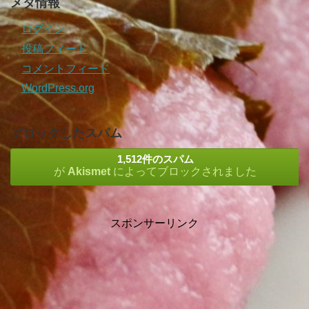
メタ情報
ログイン
投稿フィード
コメントフィード
WordPress.org
ブロックしたスパム
1,512件のスパム
が
Akismet
によってブロックされました
スポンサーリンク