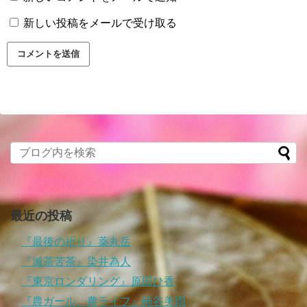
新しい投稿をメールで受け取る
最近の投稿
『最後の祈り』薬丸岳
『滅茶苦茶』染井為人
『東京ロンダリング』原田ひ香
『農ガール、農ライフ』柿谷美雨