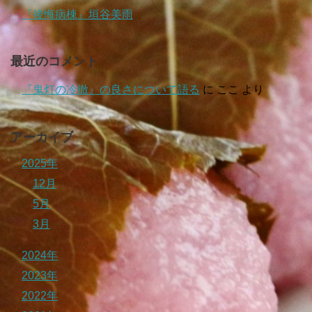
『後悔病棟』垣谷美雨
最近のコメント
『鬼灯の冷徹』の良さについて語る
に
ここ
より
アーカイブ
2025年
12月
5月
3月
2024年
2023年
2022年