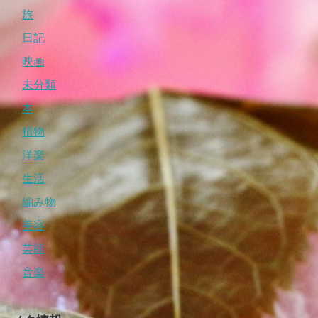
旅
日記
映画
未分類
本
植物
洋楽
生活
編み物
美容
芸能
音楽