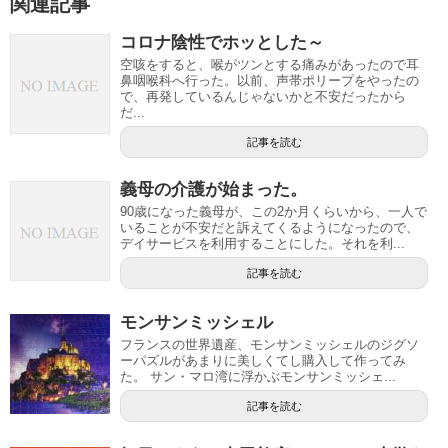
関連記事
コロナ陰性でホッとした～
空咳をすると、喉がツンとする痛みがあったので耳
鼻咽喉科へ行った。以前、声帯ポリープをやったの
で、再発しているんじゃないかと不安だったから
だ...
記事を読む
義母の介護が始まった。
90歳になった義母が、この2か月くらいから、一人で
いることが不安だと訴えてくるようになったので、
デイサービスを利用することにした。それを利...
記事を読む
モンサンミッシェル
フランスの世界遺産、モンサンミッシェルのジグソ
ーパズルがあまりに美しくてし購入して作ってみ
た。 サン・マロ湾に浮かぶモンサンミッシェ...
記事を読む