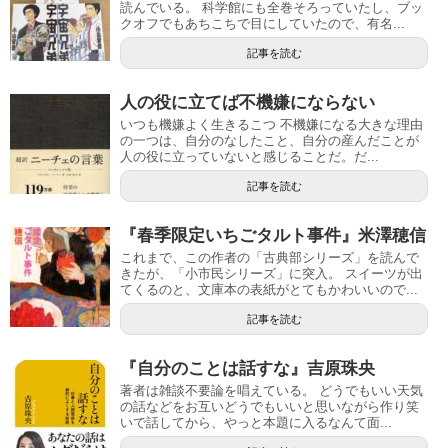
読んでいる。 科学館にも全巻そろっていたし、ブッ
クオフでもあちこちで目にしていたので、有名...
記事を読む
人の役に立てば不機嫌にならない
いつも機嫌よく生きるこつ 不機嫌になる大きな理由
の一つは、自分のなしたこと、自分の産んだことが
人の役に立っていないと感じることだ。だ...
記事を読む
『春季限定いちごタルト事件』米澤穂信
これまで、この作者の「古典部シリーズ」を読んで
きたが、「小市民シリーズ」に突入。 スイーツが出
てくるのと、文庫本の表紙がとてもかわいいので...
記事を読む
『自分のことは話すな』吉原珠央
著者は雑談不要論を唱えている。 どうでもいい天気
の話などをお互いどうでもいいと思いながら作り笑
いで話してから、やっと本題に入るなんて面...