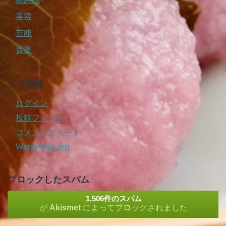
美容
芸能
音楽
メタ情報
ログイン
投稿フィード
コメントフィード
WordPress.org
ブロックしたスパム
1,506件のスパム
が
Akismet
によってブロックされました