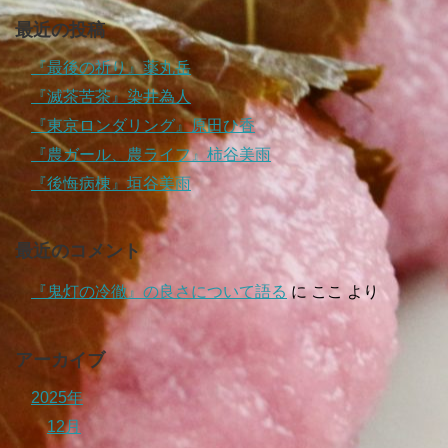
最近の投稿
『最後の祈り』薬丸岳
『滅茶苦茶』染井為人
『東京ロンダリング』原田ひ香
『農ガール、農ライフ』柿谷美雨
『後悔病棟』垣谷美雨
最近のコメント
『鬼灯の冷徹』の良さについて語る
に
ここ
より
アーカイブ
2025年
12月