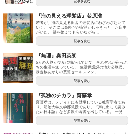
記事を読む
『海の見える理髪店』荻原浩
若者が、海の見える田舎の理髪店にわざわざ赴いて
いく。 そこには高齢だが背筋がしゃきっとした店主
がいた。 髪を整えてもらいながら...
記事を読む
『無理』奥田英朗
5人の人物が交互に描かれていて、それぞれが崖っぷ
ちの生活を送っている。 生活保護課の地方公務員、
暴走族あがりの悪質セールスマン、...
記事を読む
『孤独のチカラ』齋藤孝
齋藤孝は、メディアにも登場している教育学者であ
り、明治大学文学部教授であり、『声に出して読み
たい日本語』など多数の著書を出している。 一見...
記事を読む