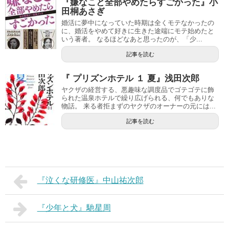
『嫌なこと全部やめたらすごかった』小
田桐あさぎ
婚活に夢中になっていた時期は全くモテなかったの
に、婚活をやめて好きに生きた途端にモテ始めたと
いう著者。 なるほどなあと思ったのが、「少...
記事を読む
『 プリズンホテル １ 夏』浅田次郎
ヤクザの経営する、悪趣味な調度品でゴテゴテに飾
られた温泉ホテルで繰り広げられる、何でもありな
物話。 来る者拒まずのヤクザのオーナーの元には...
記事を読む
『泣くな研修医』中山祐次郎
『少年と犬』馳星周