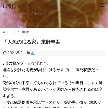
錯乱ぽ～気分
Just another WordPress site
ホーム
本
『人魚の眠る家』東野圭吾
2021/5/2
本
5歳の娘がプールで溺れた。
連絡を受けた両親が駆けつけるがすでに、脳死状態だっ
た。
突然の娘の不幸に打ちのめされているその当日に、すぐ臓
器提供する意思があるかどうか医師から確認されるのは辛
すぎる。
一度は臓器提供を承諾するのだが、娘の手が微かに動いた