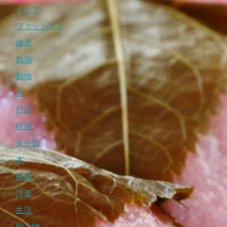
ドラマ
ファッション
健康
勉強
動物
旅
日記
映画
未分類
本
植物
洋楽
生活
編み物