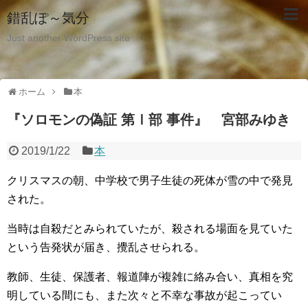
錯乱ぽ～気分
Just another WordPress site
ホーム
本
『ソロモンの偽証 第Ⅰ部 事件』 宮部みゆき
2019/1/22
本
クリスマスの朝、中学校で男子生徒の死体が雪の中で発見
された。
当時は自殺だとみられていたが、殺される場面を見ていた
という告発状が届き、攪乱させられる。
教師、生徒、保護者、報道陣が複雑に絡み合い、真相を究
明している間にも、また次々と不幸な事故が起こってい