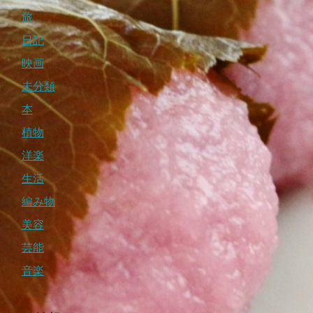
旅
日記
映画
未分類
本
植物
洋楽
生活
編み物
美容
芸能
音楽