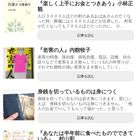
『楽しく上手にお金とつきあう』小林正
観
人口３０００人ほどの村のあるおばあさんが亡くな
った時、葬儀には１５００人ほどが出席した。 村長
が亡くなっても７００人ほどだったのに。 小...
記事を読む
『老害の人』内館牧子
老害の特徴、孫自慢、病気自慢、昔話、説教、自分
語りなどで老害をまき散らしていく6人の年寄りが、
それぞれ個性の強い老害をまき散らしていく。 ...
記事を読む
身銭を切っているものは身につく
身銭を切っているものは必ず身につきます。逆にい
えば、身銭を切らないものは身につきません。 「他
人のお金で○○してもらって儲かった」と思って...
記事を読む
『あなたは半年前に食べたものでできて
いる』 村山彩