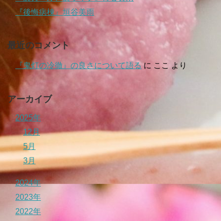
『後悔病棟』垣谷美雨
最近のコメント
『鬼灯の冷徹』の良さについて語る
に
ここ
より
アーカイブ
2025年
12月
5月
3月
2024年
2023年
2022年