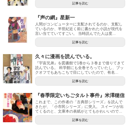
記事を読む
『声の網』星新一
人間がコンピューターに支配されてるのか、支配し
ているのか、半世紀近く前に書かれた小説が現代を
言い当てていてすごい。 当時読んでた人は度...
記事を読む
久々に漫画を読んでいる。
『宇宙兄弟』を図書館で1巻から３巻まで借りてきて
読んでいる。 科学館にも全巻そろっていたし、ブッ
クオフでもあちこちで目にしていたので、有名...
記事を読む
『春季限定いちごタルト事件』米澤穂信
これまで、この作者の「古典部シリーズ」を読んで
きたが、「小市民シリーズ」に突入。 スイーツが出
てくるのと、文庫本の表紙がとてもかわいいので...
記事を読む