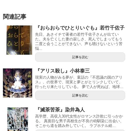
関連記事
『おらおらでひとりいぐも』若竹千佐子
先日、あさイチで著者の若竹千佐子さんが出てい
た。夫を亡くした妻の寂しさ、死んでしまってもう
二度と会うことができない、声も聴けないという苦
悩...
記事を読む
『アリス殺し』小林泰三
現実の人物がみる夢が、童話の『不思議の国のアリ
ス』、の世界で、現実と夢とがとリンクしていて、
行ったり来たりしている。 夢で人が死ねば、地球...
記事を読む
『滅茶苦茶』染井為人
高学歴、高収入30代女性がロマンス詐欺に引っかか
る。 真面目な男子高校生が不良の幼馴染に出会い、
そこから道を踏み外していく。 ラブホテル経...