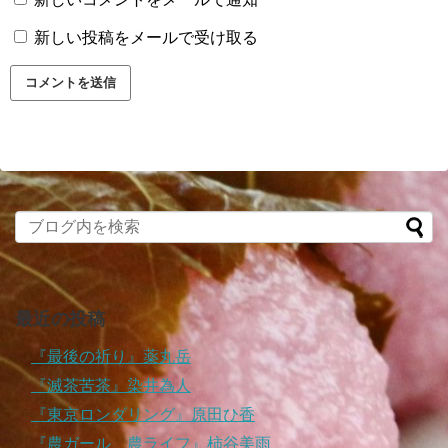
新しい投稿をメールで受け取る
最近の投稿
『最後の祈り』薬丸岳
『滅茶苦茶』染井為人
『東京ロンダリング』原田ひ香
『農ガール、農ライフ』柿谷美雨