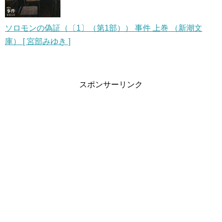
ソロモンの偽証（〔1〕（第1部）） 事件 上巻 （新潮文
庫） [ 宮部みゆき ]
スポンサーリンク