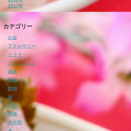
2017年
カテゴリー
お金
アクセサリー
ドラマ
ファッション
健康
勉強
動物
旅
日記
映画
未分類
本