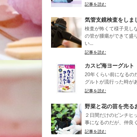
記事を読む
気管支鏡検査をしま
検査が怖くて様子見し
の管が腫瘍ができて盛
い...
記事を読む
カスピ海ヨーグルト
20年くらい前になる
グルトが流行った時があ
記事を読む
野菜と花の苗を売る
２日間だけのピンチヒ
事になるのだが、仲良く
記事を読む