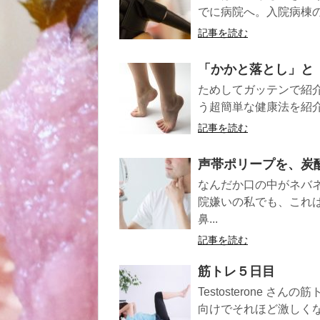
でに病院へ。入院病棟の
記事を読む
「かかと落とし」と
ためしてガッテンで紹
う超簡単な健康法を紹介。
記事を読む
声帯ポリープを、炭
なんだか口の中がネバ
院嫌いの私でも、これ
鼻...
記事を読む
筋トレ５日目
Testosterone 
向けでそれほど激しくな