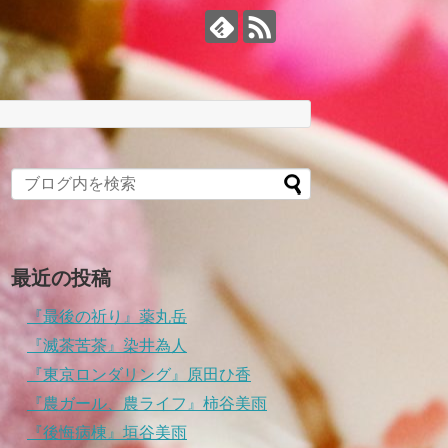
最近の投稿
『最後の祈り』薬丸岳
『滅茶苦茶』染井為人
『東京ロンダリング』原田ひ香
『農ガール、農ライフ』柿谷美雨
『後悔病棟』垣谷美雨