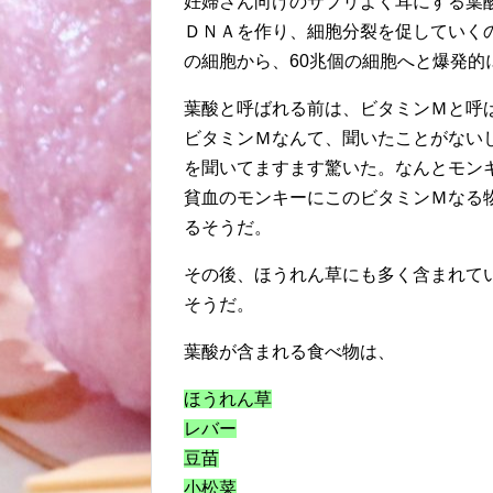
妊婦さん向けのサプリよく耳にする葉
ＤＮＡを作り、細胞分裂を促していく
の細胞から、60兆個の細胞へと爆発
葉酸と呼ばれる前は、ビタミンＭと呼
ビタミンＭなんて、聞いたことがない
を聞いてますます驚いた。なんとモン
貧血のモンキーにこのビタミンＭなる
るそうだ。
その後、ほうれん草にも多く含まれて
そうだ。
葉酸が含まれる食べ物は、
ほうれん草
レバー
豆苗
小松菜