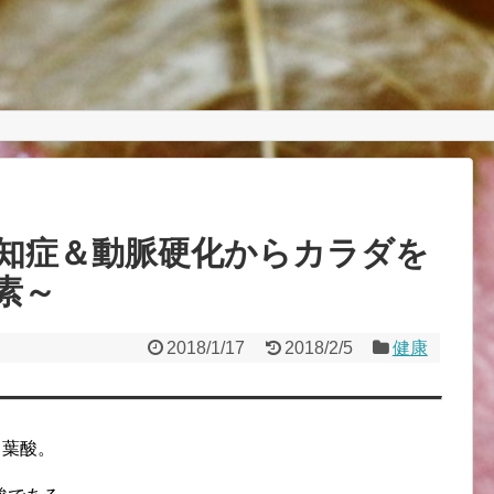
知症＆動脈硬化からカラダを
素～
2018/1/17
2018/2/5
健康
、葉酸。