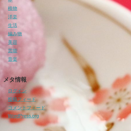
植物
洋楽
生活
編み物
美容
芸能
音楽
メタ情報
ログイン
投稿フィード
コメントフィード
WordPress.org