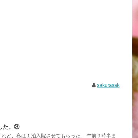
sakurasak
した。③
けれど、私は１泊入院させてもらった。 午前９時半ま