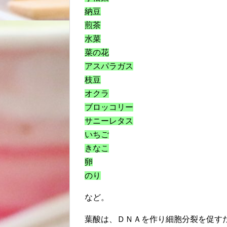
納豆
煎茶
水菜
菜の花
アスパラガス
枝豆
オクラ
ブロッコリー
サニーレタス
いちご
きなこ
卵
のり
など。
葉酸は、ＤＮＡを作り細胞分裂を促す